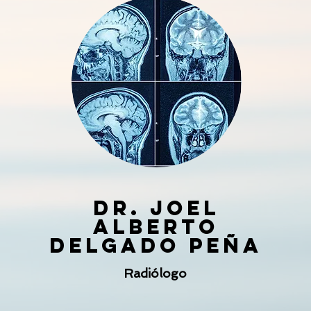
Dr. JOel
Alberto
Delgado Peña
Radiólogo