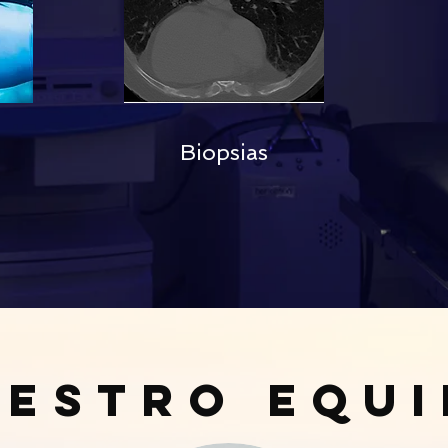
Biopsias
estro Equ