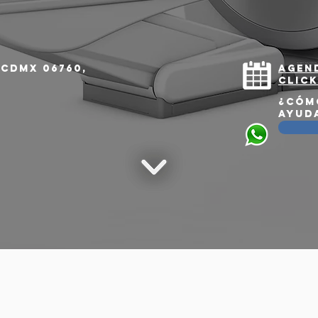
. CDMX 06760,
Agen
click
¿Cóm
ayud