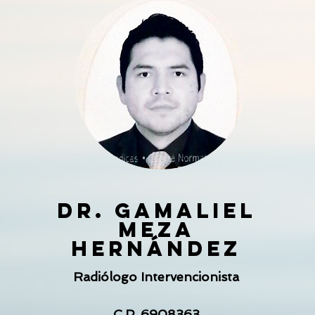
Dr. Gamaliel
Meza
HernánDez
Radiólogo Intervencionista
C.P. 6908363