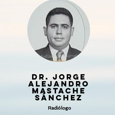
Dr. JOrge
Alejandro
Mastache
SÁnchez
Radiólogo