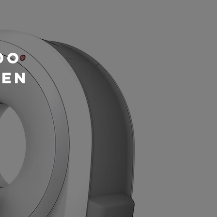
do
GEn