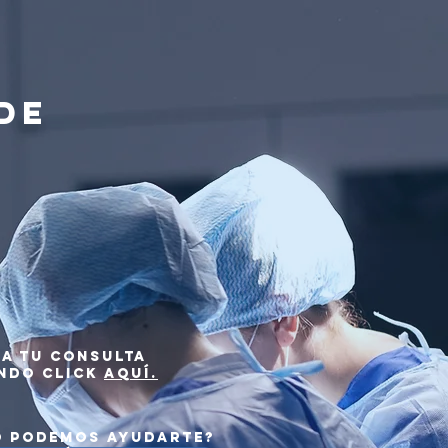
de
a tu consulta
ndo click
Aquí.
 podemos ayudarte?