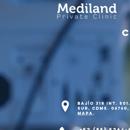
C
Bajío
318 int. 50
Sur, CDMX. 06760
mapa
.
+52 (55) 5264-