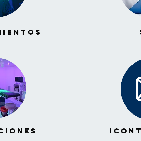
mientos
ciones
¡Con