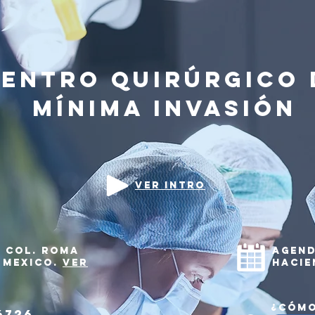
entro Quirúrgico 
Mínima Invasión
Ver Intro
1. COl. Roma
Agend
, Mexico.
Ver
hacie
¿Cómo
6726