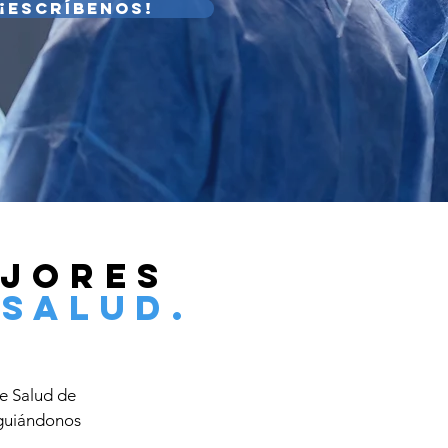
¡Escríbenos!
ejores
salud.
e Salud de
 guiándonos