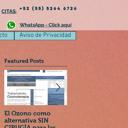
+52 (55) 5264 6726
CITAS
:
WhatsApp - Click aquí
cto
Aviso de Privacidad
Featured Posts
El Ozono como
6 Puntos
alternativa SIN
Importantes en la
CIRUGÍA para las
Nutrición Infantil