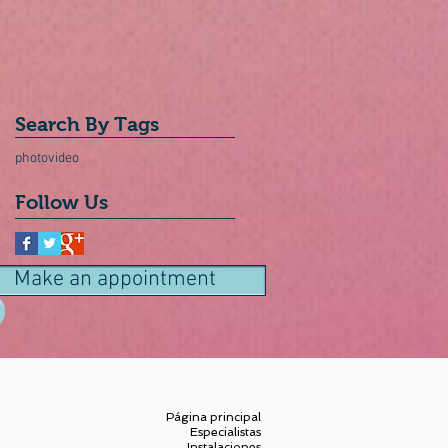
Search By Tags
photo
video
Follow Us
Make an appointment
Página principal
Especialistas
Instalaciones