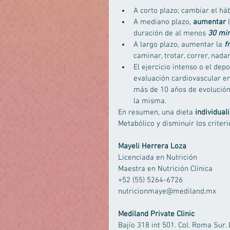
A corto plazo; cambiar el háb
A mediano plazo, 
aumentar
 
duración de al menos 
30 mi
A largo plazo, aumentar la
 f
caminar, trotar, correr, nadar
El ejercicio intenso o el dep
evaluación cardiovascular en
más de 10 años de evolución
la misma.  
En resumen, una dieta 
individual
Metabólico y disminuir los criter
Mayeli Herrera Loza
Licenciada en Nutrición 
Maestra en Nutrición Clínica 
+52 (55) 5264-6726 
nutricionmaye@mediland.mx 
Mediland Private Clinic
Bajío 318 int 501. Col. Roma Sur.