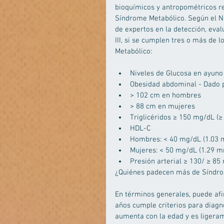
bioquímicos y antropométricos re
Síndrome Metabólico. Según el Na
de expertos en la detección, eval
III, si se cumplen tres o más de 
Metabólico: 
Niveles de Glucosa en ayuno
Obesidad abdominal - Dado p
> 102 cm en hombres  
> 88 cm en mujeres    
Triglicéridos ≥ 150 mg/dL (≥
HDL-C  
Hombres: < 40 mg/dL (1.03 
Mujeres: < 50 mg/dL (1.29 mm
Presión arterial ≥ 130/ ≥ 8
¿Quiénes padecen más de Síndro
En términos generales, puede af
años cumple criterios para diagn
aumenta con la edad y es ligeram