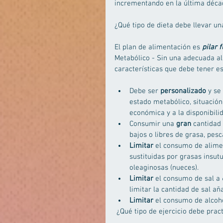
incrementando en la última déca
¿Qué tipo de dieta debe llevar u
El plan de alimentación es 
pilar 
Metabólico - Sin una adecuada al
características que debe tener es
Debe ser 
personalizado
 y se
estado metabólico, situación 
económica y a la disponibili
Consumir una 
gran
 cantidad
bajos o libres de grasa, pes
Limitar
 el consumo de alimen
sustituidas por grasas insut
oleaginosas (nueces).  
Limitar
 el consumo de sal a 
limitar la cantidad de sal añ
Limitar
 el consumo de alcoho
 ¿Qué tipo de ejercicio debe pra