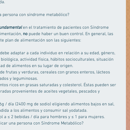
da. 
na persona con síndrome metabólico? 
fundamental
 en el tratamiento de pacientes con Síndrome 
imentación, 
no
 puede haber un buen control. En general, las 
te plan de alimentación son las siguientes: 
 debe adaptar a cada individuo en relación a su edad, género, 
biológica, actividad física, hábitos socioculturales, situación 
dad de alimentos en su lugar de origen.  
 de frutas y verduras, cereales con granos enteros, lácteos 
cados y leguminosas.  
tos ricos en grasas saturadas y colesterol. Éstas pueden ser 
uradas provenientes de aceites vegetales, pescados y 
6g / día (2400 mg de sodio) eligiendo alimentos bajos en sal, 
adida a los alimentos y consumir sal yodatada.  
l a ≤ 2 bebidas / día para hombres y ≤ 1 para mujeres.  
cticar una persona con Síndrome Metabólico? 