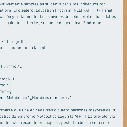
lativamente simples para identificar a los individuos con 
tional Cholesterol Education Program (NCEP-ATP III) - Panel 
uación y tratamiento de los niveles de colesterol en los adultos 
los siguientes criterios, se puede diagnosticar Síndrome 
 ≥ 110 mg/dL  
or el aumento en la cintura  
 1.7 mmol/L)  
mmol/L)  
ol/L)    
5 mmHg  
me Metabólico? ¿Hombres o mujeres? 
irmarse que una en cada tres o cuatro personas mayores de 20 
óstico de Síndrome Metabólico según la ATP III. La prevalencia 
ente más frecuente en mujeres y esta tendencia se ha ido 