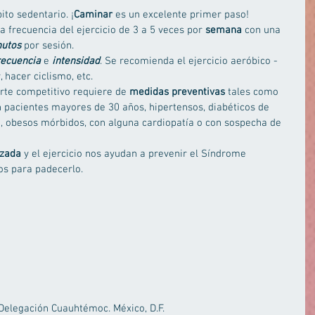
ito sedentario. ¡
Caminar
 es un excelente primer paso!  
la frecuencia del ejercicio de 3 a 5 veces por 
semana
 con una 
nutos
 por sesión.  
recuencia 
e 
intensidad
. Se recomienda el ejercicio aeróbico - 
, hacer ciclismo, etc.  
orte competitivo requiere de 
medidas preventivas
 tales como 
 pacientes mayores de 30 años, hipertensos, diabéticos de 
, obesos mórbidos, con alguna cardiopatía o con sospecha de 
izada
 y el ejercicio nos ayudan a prevenir el Síndrome 
ios para padecerlo. 
 Delegación Cuauhtémoc. México, D.F. 